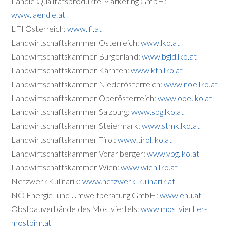
Ländle Qualitätsprodukte Marketing GmbH:
www.laendle.at
LFI Österreich:
www.lfi.at
Landwirtschaftskammer Österreich:
www.lko.at
Landwirtschaftskammer Burgenland:
www.bgld.lko.at
Landwirtschaftskammer Kärnten:
www.ktn.lko.at
Landwirtschaftskammer Niederösterreich:
www.noe.lko.at
Landwirtschaftskammer Oberösterreich:
www.ooe.lko.at
Landwirtschaftskammer Salzburg:
www.sbg.lko.at
Landwirtschaftskammer Steiermark:
www.stmk.lko.at
Landwirtschaftskammer Tirol:
www.tirol.lko.at
Landwirtschaftskammer Vorarlberger:
www.vbg.lko.at
Landwirtschaftskammer Wien:
www.wien.lko.at
Netzwerk Kulinarik:
www.netzwerk-kulinarik.at
NÖ Energie- und Umweltberatung GmbH:
www.enu.at
Obstbauverbände des Mostviertels:
www.mostviertler-
mostbirn.at