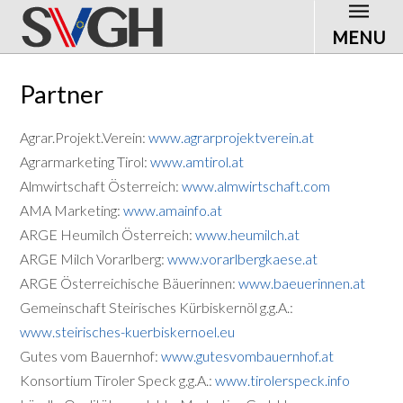
MENU
Partner
Agrar.Projekt.Verein:
www.agrarprojektverein.at
Agrarmarketing Tirol:
www.amtirol.at
Almwirtschaft Österreich:
www.almwirtschaft.com
AMA Marketing:
www.amainfo.at
ARGE Heumilch Österreich:
www.heumilch.at
ARGE Milch Vorarlberg:
www.vorarlbergkaese.at
ARGE Österreichische Bäuerinnen:
www.baeuerinnen.at
Gemeinschaft Steirisches Kürbiskernöl g.g.A.:
www.steirisches-kuerbiskernoel.eu
Gutes vom Bauernhof:
www.gutesvombauernhof.at
Konsortium Tiroler Speck g.g.A.:
www.tirolerspeck.info