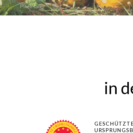
Pixelmaker
in 
GESCHÜTZT
URSPRUNGS