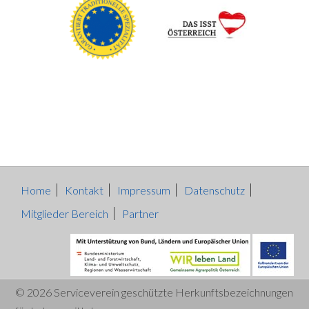
Home
Kontakt
Impressum
Datenschutz
Mitglieder Bereich
Partner
© 2026 Serviceverein geschützte Herkunftsbezeichnungen