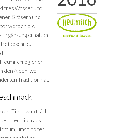
, klares Wasser und
denen Gräsern und
nter werden die
ls Ergänzung erhalten
treideschrot.
nd
e Heumilchregionen
in den Alpen, wo
derten Tradition hat.
 Geschmack
 der Tiere wirkt sich
 der Heumilch aus.
ichtum, umso höher