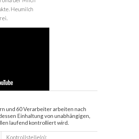
Aroma der Milch
ukte. Heumilch
rei.
 und 60 Verarbeiter arbeiten nach
dessen Einhaltung von unabhängigen,
llen laufend kontrolliert wird.
Kontrollstelle(n):