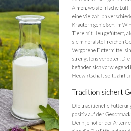
Almen, wo sie frische Luft
eine Vielzahl an verschie
Kräutern genießen. Im Wi
Tiere mit Heu gefüttert, a
sie mineralstoffreichen Ge
Vergorene Futtermittel si
strengstens verboten. Di
befinden sich vorwiegend 
Heuwirtschaft seit Jahrhun
Tradition sichert
Die traditionelle Fütterung
positiv auf den Geschmack
Denn je höher der Artenre