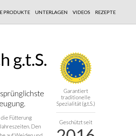
E PRODUKTE
UNTERLAGEN
VIDEOS
REZEPTE
 g.t.S.
Garantiert
rsprünglichste
traditionelle
zeugung.
Spezialität (g.t.S.)
 die Fütterung
Geschützt seit
 Jahreszeiten. Den
2016
he auf Weiden und