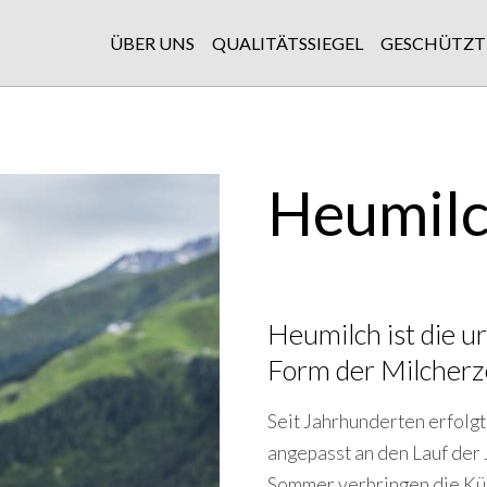
ÜBER UNS
QUALITÄTSSIEGEL
GESCHÜTZT
Heumilch
Heumilch ist die u
Form der Milcher
Seit Jahrhunderten erfolgt
angepasst an den Lauf der
Sommer verbringen die Kü