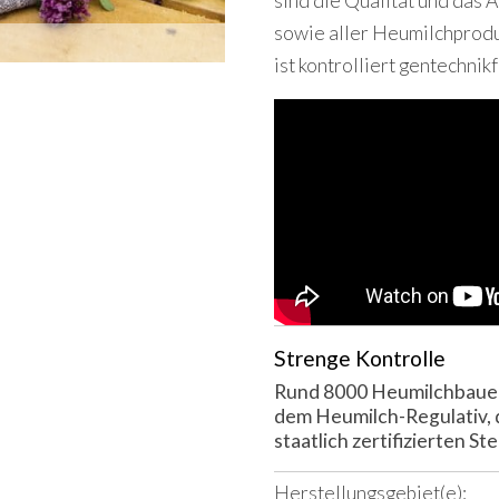
sind die Qualität und das 
sowie aller Heumilchprod
ist kontrolliert gentechnikf
Strenge Kontrolle
Rund 8000 Heumilchbauern
dem Heumilch-Regulativ, 
staatlich zertifizierten Ste
Herstellungsgebiet(e):