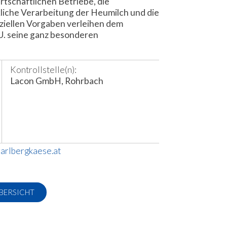
rtschaftlichen Betriebe, die
iche Verarbeitung der Heumilch und die
ziellen Vorgaben verleihen dem
U. seine ganz besonderen
Kontrollstelle(n):
Lacon GmbH, Rohrbach
arlbergkaese.at
BERSICHT