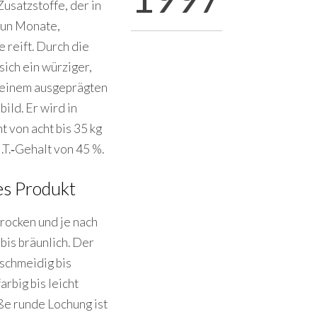
usatzstoffe, der in
eun Monate,
 reift. Durch die
sich ein würziger,
 einem ausgeprägten
ld. Er wird in
 von acht bis 35 kg
i.T.‐Gehalt von 45 %.
es Produkt
 trocken und je nach
 bis bräunlich. Der
eschmeidig bis
rbig bis leicht
ße runde Lochung ist