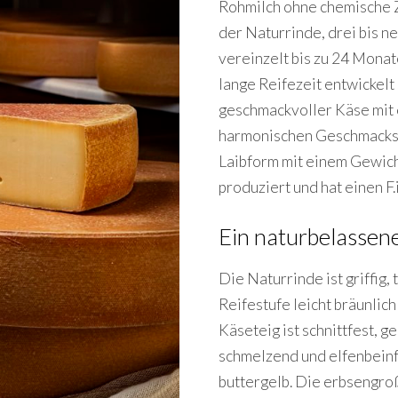
Rohmilch ohne chemische Z
der Naturrinde, drei bis n
vereinzelt bis zu 24 Monate
lange Reifezeit entwickelt 
geschmackvoller Käse mit
harmonischen Geschmacksbi
Laibform mit einem Gewicht
produziert und hat einen F.
Ein naturbelassen
Die Naturrinde ist griffig,
Reifestufe leicht bräunlich
Käseteig ist schnittfest, g
schmelzend und elfenbeinfa
buttergelb. Die erbsengro