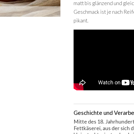
matt bis glänzend und glei
Geschmack ist je nach Reif
pikant.
Geschichte und Verarbe
Mitte des 18. Jahrhunder
Fettkäserei, aus der sich 