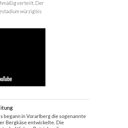
chmäßig verteilt. Der
estadium würzig bis
itung
ts begann in Vorarlberg die sogenannte
der Bergkäse entwickelte. Die