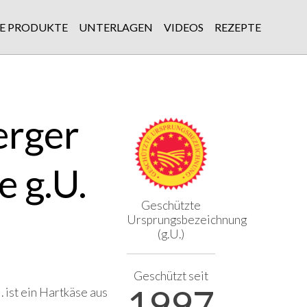
E PRODUKTE
UNTERLAGEN
VIDEOS
REZEPTE
erger
 g.U.
Geschützte
Ursprungsbezeichnung
(g.U.)
Geschützt seit
1997
 ist ein Hartkäse aus